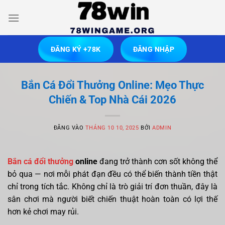
Bỏ
qua
nội
dung
ĐĂNG KÝ +78K
ĐĂNG NHẬP
Bắn Cá Đổi Thưởng Online: Mẹo Thực
Chiến & Top Nhà Cái 2026
ĐĂNG VÀO
THÁNG 10 10, 2025
BỞI
ADMIN
Bắn cá đổi thưởng
online
đang trở thành cơn sốt không thể
bỏ qua — nơi mỗi phát đạn đều có thể biến thành tiền thật
chỉ trong tích tắc. Không chỉ là trò giải trí đơn thuần, đây là
sân chơi mà người biết chiến thuật hoàn toàn có lợi thế
hơn kẻ chơi may rủi.