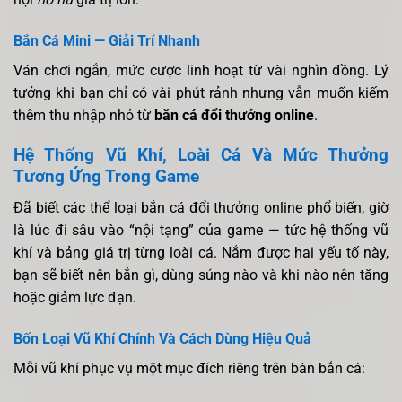
Bắn Cá Mini — Giải Trí Nhanh
Ván chơi ngắn, mức cược linh hoạt từ vài nghìn đồng. Lý
tưởng khi bạn chỉ có vài phút rảnh nhưng vẫn muốn kiếm
thêm thu nhập nhỏ từ
bắn cá đổi thưởng online
.
Hệ Thống Vũ Khí, Loài Cá Và Mức Thưởng
Tương Ứng Trong Game
Đã biết các thể loại bắn cá đổi thưởng online phổ biến, giờ
là lúc đi sâu vào “nội tạng” của game — tức hệ thống vũ
khí và bảng giá trị từng loài cá. Nắm được hai yếu tố này,
bạn sẽ biết nên bắn gì, dùng súng nào và khi nào nên tăng
hoặc giảm lực đạn.
Bốn Loại Vũ Khí Chính Và Cách Dùng Hiệu Quả
Mỗi vũ khí phục vụ một mục đích riêng trên bàn bắn cá: