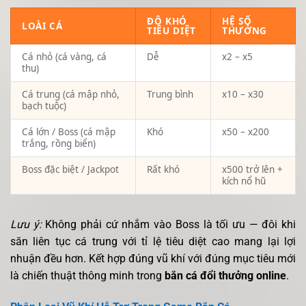
ĐỘ KHÓ
HỆ SỐ
LOÀI CÁ
TIÊU DIỆT
THƯỞNG
Cá nhỏ (cá vàng, cá
Dễ
x2 – x5
thu)
Cá trung (cá mập nhỏ,
Trung bình
x10 – x30
bạch tuộc)
Cá lớn / Boss (cá mập
Khó
x50 – x200
trắng, rồng biển)
Boss đặc biệt / Jackpot
Rất khó
x500 trở lên +
kích nổ hũ
Lưu ý:
Không phải cứ nhắm vào Boss là tối ưu — đôi khi
săn liên tục cá trung với tỉ lệ tiêu diệt cao mang lại lợi
nhuận đều hơn. Kết hợp đúng vũ khí với đúng mục tiêu mới
là chiến thuật thông minh trong
bắn cá đổi thưởng online
.