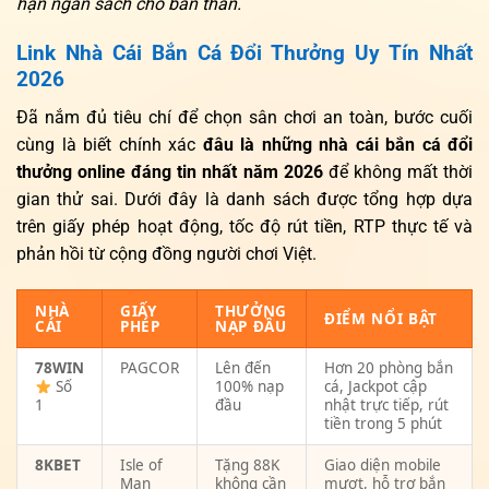
hạn ngân sách cho bản thân.
Link Nhà Cái Bắn Cá Đổi Thưởng Uy Tín Nhất
2026
Đã nắm đủ tiêu chí để chọn sân chơi an toàn, bước cuối
cùng là biết chính xác
đâu là những nhà cái bắn cá đổi
thưởng online đáng tin nhất năm 2026
để không mất thời
gian thử sai. Dưới đây là danh sách được tổng hợp dựa
trên giấy phép hoạt động, tốc độ rút tiền, RTP thực tế và
phản hồi từ cộng đồng người chơi Việt.
NHÀ
GIẤY
THƯỞNG
ĐIỂM NỔI BẬT
CÁI
PHÉP
NẠP ĐẦU
78WIN
PAGCOR
Lên đến
Hơn 20 phòng bắn
Số
100% nạp
cá, Jackpot cập
1
đầu
nhật trực tiếp, rút
tiền trong 5 phút
8KBET
Isle of
Tặng 88K
Giao diện mobile
Man
không cần
mượt, hỗ trợ bắn