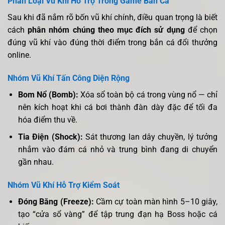
Phân Loại Vũ Khí Hỗ Trợ Trong Game Bắn Cá
Sau khi đã nắm rõ bốn vũ khí chính, điều quan trọng là biết
cách
phân nhóm chúng theo mục đích sử dụng
để chọn
đúng vũ khí vào đúng thời điểm trong bắn cá đổi thưởng
online.
Nhóm Vũ Khí Tấn Công Diện Rộng
Bom Nổ (Bomb):
Xóa sổ toàn bộ cá trong vùng nổ — chỉ
nên kích hoạt khi cá bơi thành đàn dày đặc để tối đa
hóa điểm thu về.
Tia Điện (Shock):
Sát thương lan dây chuyền, lý tưởng
nhắm vào đám cá nhỏ và trung bình đang di chuyển
gần nhau.
Nhóm Vũ Khí Hỗ Trợ Kiểm Soát
Đóng Băng (Freeze):
Cầm cự toàn màn hình 5–10 giây,
tạo “cửa sổ vàng” để tập trung đạn hạ Boss hoặc cá