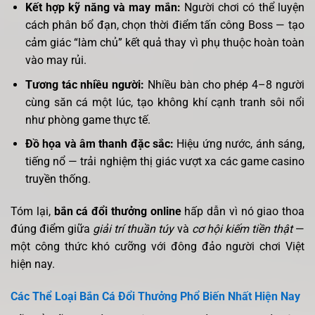
Kết hợp kỹ năng và may mắn:
Người chơi có thể luyện
cách phân bổ đạn, chọn thời điểm tấn công Boss — tạo
cảm giác “làm chủ” kết quả thay vì phụ thuộc hoàn toàn
vào may rủi.
Tương tác nhiều người:
Nhiều bàn cho phép 4–8 người
cùng săn cá một lúc, tạo không khí cạnh tranh sôi nổi
như phòng game thực tế.
Đồ họa và âm thanh đặc sắc:
Hiệu ứng nước, ánh sáng,
tiếng nổ — trải nghiệm thị giác vượt xa các game casino
truyền thống.
Tóm lại,
bắn cá đổi thưởng online
hấp dẫn vì nó giao thoa
đúng điểm giữa
giải trí thuần túy
và
cơ hội kiếm tiền thật
—
một công thức khó cưỡng với đông đảo người chơi Việt
hiện nay.
Các Thể Loại Bắn Cá Đổi Thưởng Phổ Biến Nhất Hiện Nay