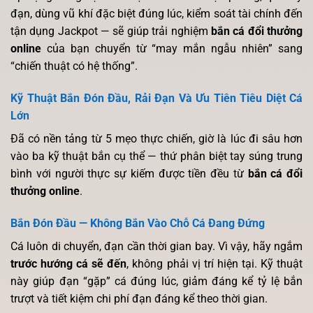
đạn, dùng vũ khí đặc biệt đúng lúc, kiểm soát tài chính đến
tận dụng Jackpot — sẽ giúp trải nghiệm
bắn cá đổi thưởng
online
của bạn chuyển từ “may mắn ngẫu nhiên” sang
“chiến thuật có hệ thống”.
Kỹ Thuật Bắn Đón Đầu, Rải Đạn Và Ưu Tiên Tiêu Diệt Cá
Lớn
Đã có nền tảng từ 5 mẹo thực chiến, giờ là lúc đi sâu hơn
vào ba kỹ thuật bắn cụ thể — thứ phân biệt tay súng trung
bình với người thực sự kiếm được tiền đều từ
bắn cá đổi
thưởng online
.
Bắn Đón Đầu — Không Bắn Vào Chỗ Cá Đang Đứng
Cá luôn di chuyển, đạn cần thời gian bay. Vì vậy, hãy ngắm
trước hướng cá sẽ đến
, không phải vị trí hiện tại. Kỹ thuật
này giúp đạn “gặp” cá đúng lúc, giảm đáng kể tỷ lệ bắn
trượt và tiết kiệm chi phí đạn đáng kể theo thời gian.