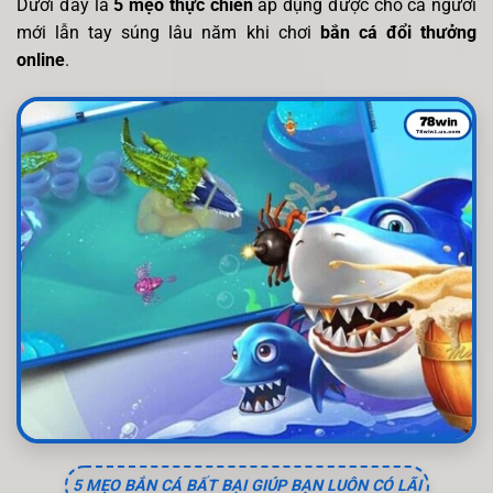
Dưới đây là
5 mẹo thực chiến
áp dụng được cho cả người
mới lẫn tay súng lâu năm khi chơi
bắn cá đổi thưởng
online
.
5 MẸO BẮN CÁ BẤT BẠI GIÚP BẠN LUÔN CÓ LÃI