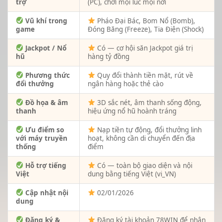
trợ
(PC), chơi mọi lúc mọi nơi
Vũ khí trong
Pháo Đại Bác, Bom Nổ (Bomb),
game
Đóng Băng (Freeze), Tia Điện (Shock)
Jackpot / Nổ
Có — cơ hội săn Jackpot giá trị
hũ
hàng tỷ đồng
Phương thức
Quy đổi thành tiền mặt, rút về
đổi thưởng
ngân hàng hoặc thẻ cào
Đồ họa & âm
3D sắc nét, âm thanh sống động,
thanh
hiệu ứng nổ hũ hoành tráng
Ưu điểm so
Nạp tiền tự động, đổi thưởng linh
với máy truyền
hoạt, không cần di chuyển đến địa
thống
điểm
Hỗ trợ tiếng
Có — toàn bộ giao diện và nội
Việt
dung bằng tiếng Việt (vi_VN)
Cập nhật nội
02/01/2026
dung
Đăng ký &
Đăng ký tài khoản 78WIN để nhận