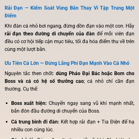
Rải Đạn — Kiểm Soát Vùng Bắn Thay Vì Tập Trung Một
Điểm
Khi đàn cá nhỏ bơi ngang, đừng dồn đạn vào một con. Hãy
rải đạn theo đường di chuyển của đàn
để mỗi viên đạn
đều có cơ hội tiếp cận mục tiêu, tối đa hóa điểm thu về trên
cùng một lượt bắn.
Ưu Tiên Cá Lớn — Đừng Lãng Phí Đạn Mạnh Vào Cá Nhỏ
Nguyên tắc then chốt:
dùng Pháo Đại Bác hoặc Bom cho
Boss và cá có hệ số thưởng cao
; cá nhỏ chỉ cần đạn
thường. Cụ thể:
Boss xuất hiện:
Chuyển ngay sang vũ khí mạnh nhất,
bắn đón đầu đường di chuyển của Boss.
Cá trung bình đi đàn:
Kết hợp rải đạn + Tia Điện để hạ
nhiều con cùng lúc.