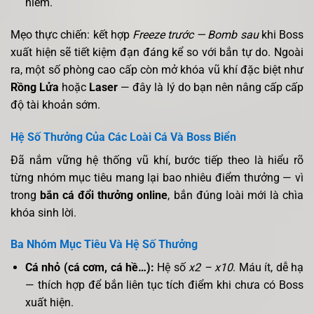
hiếm.
Mẹo thực chiến: kết hợp
Freeze trước — Bomb sau
khi Boss
xuất hiện sẽ tiết kiệm đạn đáng kể so với bắn tự do. Ngoài
ra, một số phòng cao cấp còn mở khóa vũ khí đặc biệt như
Rồng Lửa
hoặc
Laser
— đây là lý do bạn nên nâng cấp cấp
độ tài khoản sớm.
Hệ Số Thưởng Của Các Loài Cá Và Boss Biển
Đã nắm vững hệ thống vũ khí, bước tiếp theo là hiểu rõ
từng nhóm mục tiêu mang lại bao nhiêu điểm thưởng — vì
trong
bắn cá đổi thưởng online
, bắn đúng loài mới là chìa
khóa sinh lời.
Ba Nhóm Mục Tiêu Và Hệ Số Thưởng
Cá nhỏ (cá cơm, cá hề…):
Hệ số
x2 – x10
. Máu ít, dễ hạ
— thích hợp để bắn liên tục tích điểm khi chưa có Boss
xuất hiện.