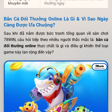
khuyến mãi
thưởng ngay
Bắn Cá Đổi Thưởng Online Là Gì & Vì Sao Ngày
Càng Được Ưa Chuộng?
Sau khi đã nắm được bức tranh tổng quan về sân chơi
78WIN, câu hỏi tiếp theo nhiều người thắc mắc là:
bắn cá
đổi thưởng online
thực chất là gì và điều gì khiến thể loại
game này lan rộng đến vậy?