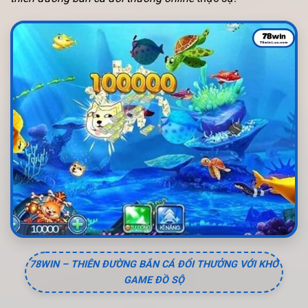
78WIN – THIÊN ĐƯỜNG BẮN CÁ ĐỔI THƯỞNG VỚI KHO
GAME ĐỒ SỘ