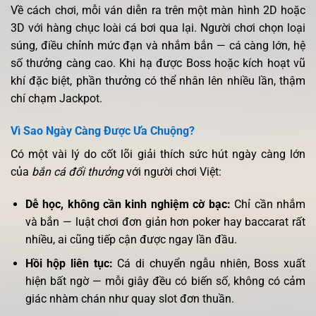
Về cách chơi, mỗi ván diễn ra trên một màn hình 2D hoặc
3D với hàng chục loài cá bơi qua lại. Người chơi chọn loại
súng, điều chỉnh mức đạn và nhắm bắn — cá càng lớn, hệ
số thưởng càng cao. Khi hạ được Boss hoặc kích hoạt vũ
khí đặc biệt, phần thưởng có thể nhân lên nhiều lần, thậm
chí chạm Jackpot.
Vì Sao Ngày Càng Được Ưa Chuộng?
Có một vài lý do cốt lõi giải thích sức hút ngày càng lớn
của
bắn cá đổi thưởng
với người chơi Việt:
Dễ học, không cần kinh nghiệm cờ bạc:
Chỉ cần nhắm
và bắn — luật chơi đơn giản hơn poker hay baccarat rất
nhiều, ai cũng tiếp cận được ngay lần đầu.
Hồi hộp liên tục:
Cá di chuyển ngẫu nhiên, Boss xuất
hiện bất ngờ — mỗi giây đều có biến số, không có cảm
giác nhàm chán như quay slot đơn thuần.