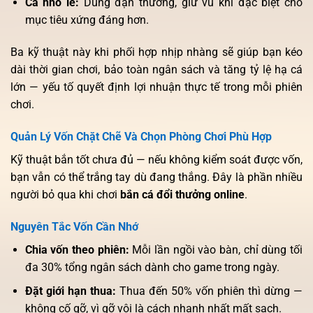
Cá nhỏ lẻ:
Dùng đạn thường, giữ vũ khí đặc biệt cho
mục tiêu xứng đáng hơn.
Ba kỹ thuật này khi phối hợp nhịp nhàng sẽ giúp bạn kéo
dài thời gian chơi, bảo toàn ngân sách và tăng tỷ lệ hạ cá
lớn — yếu tố quyết định lợi nhuận thực tế trong mỗi phiên
chơi.
Quản Lý Vốn Chặt Chẽ Và Chọn Phòng Chơi Phù Hợp
Kỹ thuật bắn tốt chưa đủ — nếu không kiểm soát được vốn,
bạn vẫn có thể trắng tay dù đang thắng. Đây là phần nhiều
người bỏ qua khi chơi
bắn cá đổi thưởng online
.
Nguyên Tắc Vốn Cần Nhớ
Chia vốn theo phiên:
Mỗi lần ngồi vào bàn, chỉ dùng tối
đa 30% tổng ngân sách dành cho game trong ngày.
Đặt giới hạn thua:
Thua đến 50% vốn phiên thì dừng —
không cố gỡ, vì gỡ vội là cách nhanh nhất mất sạch.