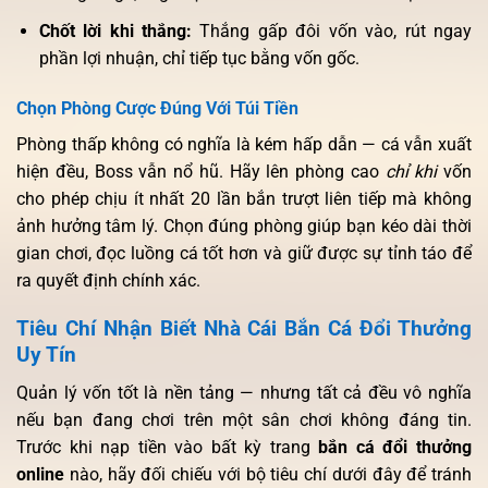
Chốt lời khi thắng:
Thắng gấp đôi vốn vào, rút ngay
phần lợi nhuận, chỉ tiếp tục bằng vốn gốc.
Chọn Phòng Cược Đúng Với Túi Tiền
Phòng thấp không có nghĩa là kém hấp dẫn — cá vẫn xuất
hiện đều, Boss vẫn nổ hũ. Hãy lên phòng cao
chỉ khi
vốn
cho phép chịu ít nhất 20 lần bắn trượt liên tiếp mà không
ảnh hưởng tâm lý. Chọn đúng phòng giúp bạn kéo dài thời
gian chơi, đọc luồng cá tốt hơn và giữ được sự tỉnh táo để
ra quyết định chính xác.
Tiêu Chí Nhận Biết Nhà Cái Bắn Cá Đổi Thưởng
Uy Tín
Quản lý vốn tốt là nền tảng — nhưng tất cả đều vô nghĩa
nếu bạn đang chơi trên một sân chơi không đáng tin.
Trước khi nạp tiền vào bất kỳ trang
bắn cá đổi thưởng
online
nào, hãy đối chiếu với bộ tiêu chí dưới đây để tránh