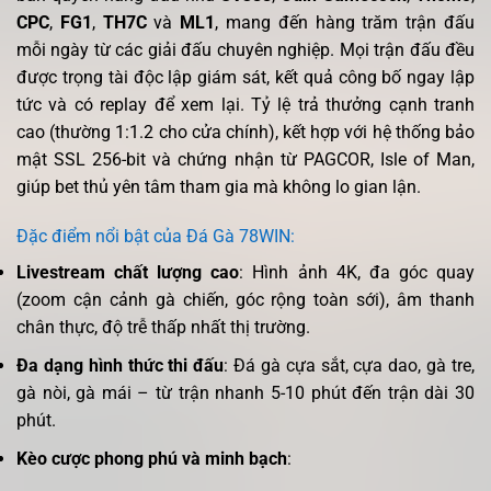
CPC
,
FG1
,
TH7C
và
ML1
, mang đến hàng trăm trận đấu
mỗi ngày từ các giải đấu chuyên nghiệp. Mọi trận đấu đều
được trọng tài độc lập giám sát, kết quả công bố ngay lập
tức và có replay để xem lại. Tỷ lệ trả thưởng cạnh tranh
cao (thường 1:1.2 cho cửa chính), kết hợp với hệ thống bảo
mật SSL 256-bit và chứng nhận từ PAGCOR, Isle of Man,
giúp bet thủ yên tâm tham gia mà không lo gian lận.
Đặc điểm nổi bật của Đá Gà 78WIN:
Livestream chất lượng cao
: Hình ảnh 4K, đa góc quay
(zoom cận cảnh gà chiến, góc rộng toàn sới), âm thanh
chân thực, độ trễ thấp nhất thị trường.
Đa dạng hình thức thi đấu
: Đá gà cựa sắt, cựa dao, gà tre,
gà nòi, gà mái – từ trận nhanh 5-10 phút đến trận dài 30
phút.
Kèo cược phong phú và minh bạch
: