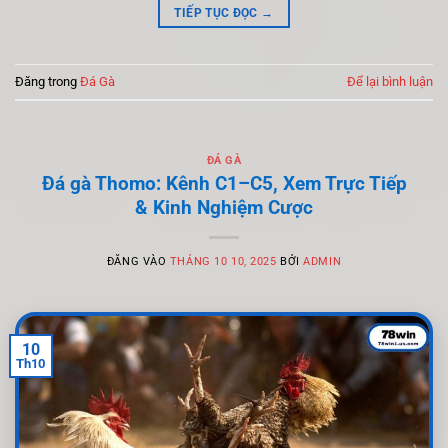
TIẾP TỤC ĐỌC
→
Đăng trong
Đá Gà
Để lại bình luận
ĐÁ GÀ
Đá gà Thomo: Kênh C1–C5, Xem Trực Tiếp
& Kinh Nghiệm Cược
ĐĂNG VÀO
THÁNG 10 10, 2025
BỞI
ADMIN
10
Th10