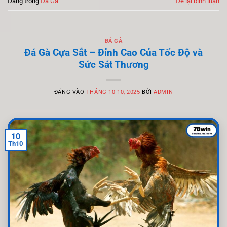
Đăng trong
Đá Gà
Để lại bình luận
ĐÁ GÀ
Đá Gà Cựa Sắt – Đỉnh Cao Của Tốc Độ và
Sức Sát Thương
ĐĂNG VÀO
THÁNG 10 10, 2025
BỞI
ADMIN
10
Th10