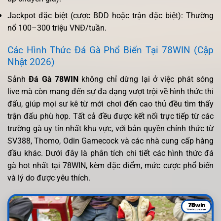
Jackpot đặc biệt (cược BDD hoặc trận đặc biệt): Thường
nổ 100–300 triệu VNĐ/tuần.
Các Hình Thức Đá Gà Phổ Biến Tại 78WIN (Cập
Nhật 2026)
Sảnh
Đá Gà 78WIN
không chỉ dừng lại ở việc phát sóng
live mà còn mang đến sự đa dạng vượt trội về hình thức thi
đấu, giúp mọi sư kê từ mới chơi đến cao thủ đều tìm thấy
trận đấu phù hợp. Tất cả đều được kết nối trực tiếp từ các
trường gà uy tín nhất khu vực, với bản quyền chính thức từ
SV388, Thomo, Odin Gamecock và các nhà cung cấp hàng
đầu khác. Dưới đây là phân tích chi tiết các hình thức đá
gà hot nhất tại 78WIN, kèm đặc điểm, mức cược phổ biến
và lý do được yêu thích.