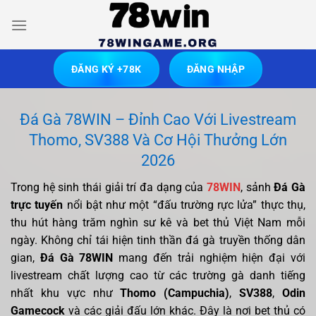
Bỏ
qua
nội
dung
ĐĂNG KÝ +78K
ĐĂNG NHẬP
Đá Gà 78WIN – Đỉnh Cao Với Livestream
Thomo, SV388 Và Cơ Hội Thưởng Lớn
2026
Trong hệ sinh thái giải trí đa dạng của
78WIN
, sảnh
Đá Gà
trực tuyến
nổi bật như một “đấu trường rực lửa” thực thụ,
thu hút hàng trăm nghìn sư kê và bet thủ Việt Nam mỗi
ngày. Không chỉ tái hiện tinh thần đá gà truyền thống dân
gian,
Đá Gà 78WIN
mang đến trải nghiệm hiện đại với
livestream chất lượng cao từ các trường gà danh tiếng
nhất khu vực như
Thomo (Campuchia)
,
SV388
,
Odin
Gamecock
và các giải đấu lớn khác. Đây là nơi bet thủ có