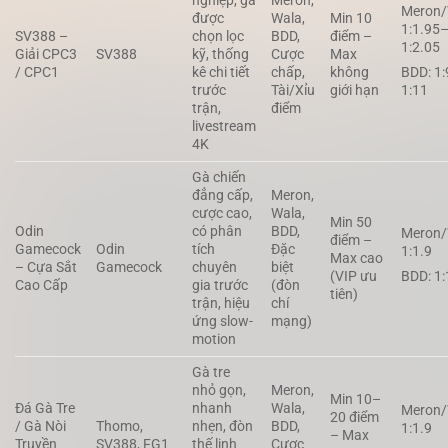
nghiệp, gà
Meron,
Meron/
được
Wala,
Min 10
1:1.95
SV388 –
chọn lọc
BDD,
điểm –
1:2.05
Giải CPC3
SV388
kỹ, thống
Cược
Max
/ CPC1
kê chi tiết
chấp,
không
BDD: 1
trước
Tài/Xỉu
giới hạn
1:11
trận,
điểm
livestream
4K
Gà chiến
đẳng cấp,
Meron,
cược cao,
Wala,
Min 50
Odin
có phân
BDD,
Meron/
điểm –
Gamecock
Odin
tích
Đặc
1:1.9
Max cao
– Cựa Sắt
Gamecock
chuyên
biệt
(VIP ưu
BDD: 1:
Cao Cấp
gia trước
(đòn
tiên)
trận, hiệu
chí
ứng slow-
mạng)
motion
Gà tre
nhỏ gọn,
Meron,
Min 10–
Đá Gà Tre
nhanh
Wala,
Meron/
20 điểm
/ Gà Nòi
Thomo,
nhẹn, đòn
BDD,
1:1.9
– Max
Truyền
SV388, FG1
thế linh
Cược