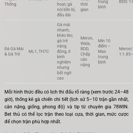
trung
BDD: 1:
Thống
hoạt; gà
thời
bình
nòi bền bỉ,
gian
đấu dài
Gà mái
nhanh,
khéo léo;
Meron,
gà trẻ
Min 10
Wala,
năng
điểm –
Đá Gà Mái
BDD,
Meron/
ML1, TH7C
động, ít
Max
& Gà Trẻ
Chấp
1:1.85–
kinh
trung
cân
nghiệm
bình
nặng
nhưng
bất ngờ
cao
Mỗi hình thức đều có lịch thi đấu rõ ràng (xem trước 24–48
giờ), thống kê gà chiến chi tiết (lịch sử 5–10 trận gần nhất,
cân nặng, giống, phong độ) và tip từ chuyên gia 78WIN.
Bet thủ có thể lọc trận theo loại cựa, thời gian, mức cược
để chọn trận phù hợp nhất.