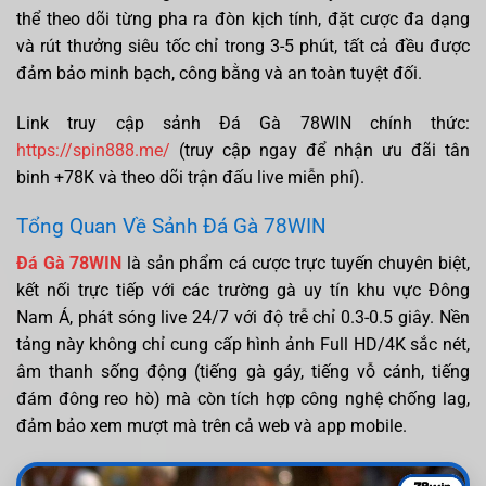
thể theo dõi từng pha ra đòn kịch tính, đặt cược đa dạng
và rút thưởng siêu tốc chỉ trong 3-5 phút, tất cả đều được
đảm bảo minh bạch, công bằng và an toàn tuyệt đối.
Link truy cập sảnh Đá Gà 78WIN chính thức:
https://spin888.me/
(truy cập ngay để nhận ưu đãi tân
binh +78K và theo dõi trận đấu live miễn phí).
Tổng Quan Về Sảnh Đá Gà 78WIN
Đá Gà 78WIN
là sản phẩm cá cược trực tuyến chuyên biệt,
kết nối trực tiếp với các trường gà uy tín khu vực Đông
Nam Á, phát sóng live 24/7 với độ trễ chỉ 0.3-0.5 giây. Nền
tảng này không chỉ cung cấp hình ảnh Full HD/4K sắc nét,
âm thanh sống động (tiếng gà gáy, tiếng vỗ cánh, tiếng
đám đông reo hò) mà còn tích hợp công nghệ chống lag,
đảm bảo xem mượt mà trên cả web và app mobile.