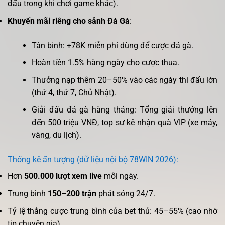
đấu trong khi chơi game khác).
Khuyến mãi riêng cho sảnh Đá Gà
:
Tân binh: +78K miễn phí dùng để cược đá gà.
Hoàn tiền 1.5% hàng ngày cho cược thua.
Thưởng nạp thêm 20–50% vào các ngày thi đấu lớn
(thứ 4, thứ 7, Chủ Nhật).
Giải đấu đá gà hàng tháng: Tổng giải thưởng lên
đến 500 triệu VNĐ, top sư kê nhận quà VIP (xe máy,
vàng, du lịch).
Thống kê ấn tượng (dữ liệu nội bộ 78WIN 2026):
Hơn
500.000 lượt xem live
mỗi ngày.
Trung bình
150–200 trận
phát sóng 24/7.
Tỷ lệ thắng cược trung bình của bet thủ: 45–55% (cao nhờ
tip chuyên gia).