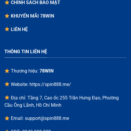
CHÍNH SÁCH BẢO MẬT
KHUYẾN MÃI 78WIN
LIÊN HỆ
THÔNG TIN LIÊN HỆ
Thương hiệu:
78WIN
Website:
https://spin888.me/
Địa chỉ: Tầng 7, Cao ốc 255 Trần Hưng Đạo, Phường
Cầu Ông Lãnh, Hồ Chí Minh
Email:
support@spin888.me