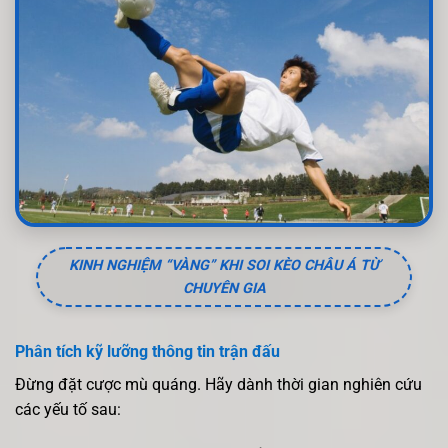
KINH NGHIỆM “VÀNG” KHI SOI KÈO CHÂU Á TỪ
CHUYÊN GIA
Phân tích kỹ lưỡng thông tin trận đấu
Đừng đặt cược mù quáng. Hãy dành thời gian nghiên cứu
các yếu tố sau: