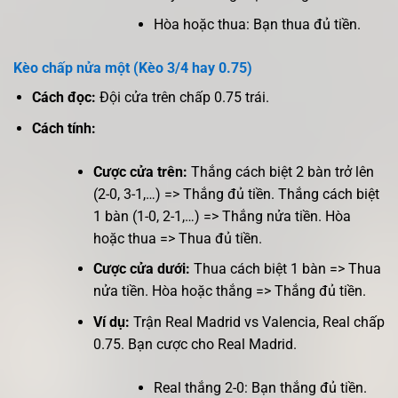
Hòa hoặc thua: Bạn thua đủ tiền.
Kèo chấp nửa một (Kèo 3/4 hay 0.75)
Cách đọc:
Đội cửa trên chấp 0.75 trái.
Cách tính:
Cược cửa trên:
Thắng cách biệt 2 bàn trở lên
(2-0, 3-1,…) => Thắng đủ tiền. Thắng cách biệt
1 bàn (1-0, 2-1,…) => Thắng nửa tiền. Hòa
hoặc thua => Thua đủ tiền.
Cược cửa dưới:
Thua cách biệt 1 bàn => Thua
nửa tiền. Hòa hoặc thắng => Thắng đủ tiền.
Ví dụ:
Trận Real Madrid vs Valencia, Real chấp
0.75. Bạn cược cho Real Madrid.
Real thắng 2-0: Bạn thắng đủ tiền.