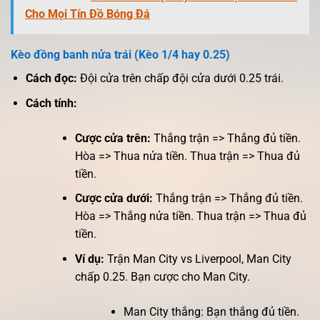
Cho Mọi Tín Đồ Bóng Đá
Kèo đồng banh nửa trái (Kèo 1/4 hay 0.25)
Cách đọc:
Đội cửa trên chấp đội cửa dưới 0.25 trái.
Cách tính:
Cược cửa trên:
Thắng trận => Thắng đủ tiền.
Hòa => Thua nửa tiền. Thua trận => Thua đủ
tiền.
Cược cửa dưới:
Thắng trận => Thắng đủ tiền.
Hòa => Thắng nửa tiền. Thua trận => Thua đủ
tiền.
Ví dụ:
Trận Man City vs Liverpool, Man City
chấp 0.25. Bạn cược cho Man City.
Man City thắng: Bạn thắng đủ tiền.