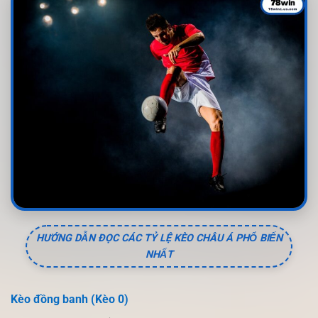
HƯỚNG DẪN ĐỌC CÁC TỶ LỆ KÈO CHÂU Á PHỔ BIẾN
NHẤT
Kèo đồng banh (Kèo 0)