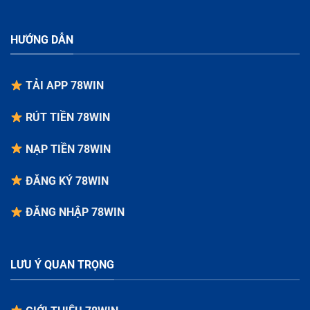
HƯỚNG DẪN
TẢI APP 78WIN
RÚT TIỀN 78WIN
NẠP TIỀN 78WIN
ĐĂNG KÝ 78WIN
ĐĂNG NHẬP 78WIN
LƯU Ý QUAN TRỌNG