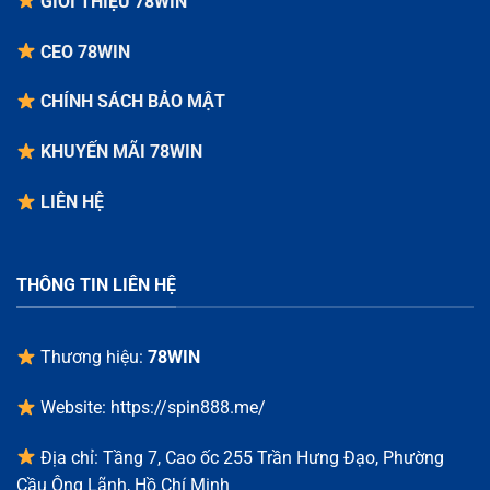
GIỚI THIỆU 78WIN
CEO 78WIN
CHÍNH SÁCH BẢO MẬT
KHUYẾN MÃI 78WIN
LIÊN HỆ
THÔNG TIN LIÊN HỆ
Thương hiệu:
78WIN
Website:
https://spin888.me/
Địa chỉ: Tầng 7, Cao ốc 255 Trần Hưng Đạo, Phường
Cầu Ông Lãnh, Hồ Chí Minh