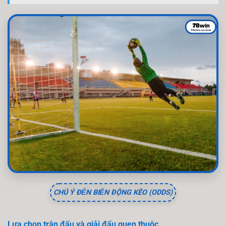
CHÚ Ý ĐẾN BIẾN ĐỘNG KÈO (ODDS)
Lựa chọn trận đấu và giải đấu quen thuộc