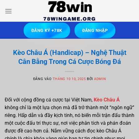
Bỏ
qua
nội
dung
ĐĂNG KÝ +78K
ĐĂNG NHẬP
Kèo Châu Á (Handicap) – Nghệ Thuật
Cân Bằng Trong Cá Cược Bóng Đá
ĐĂNG VÀO
THÁNG 10 10, 2025
BỞI
ADMIN
Đối với cộng đồng cá cược tại Việt Nam,
Kèo Châu Á
không chỉ là một lựa chọn mà đã trở thành một “ngôn ngữ”
riêng. Hấp dẫn và đầy kịch tính, nó biến mỗi trận đấu thành
một cuộc đấu trí thực sự, nơi việc phân tích và phán đoán
được đề cao hơn cả. Nắm vững cách đọc kèo Châu Á
chính là chìa khóa vàng giúp bạn tự tin chinh phục mọi