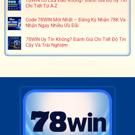
78WIN Có Lừa Đảo Không? Đánh Giá Độ Uy Tín
Chi Tiết Từ A-Z
Code 78WIN Mới Nhất – Đăng Ký Nhận 78K Và
Nhận Ngay Nhiều Ưu Đãi
78WIN Uy Tín Không? Đánh Giá Chi Tiết Độ Tin
Cậy Và Trải Nghiệm