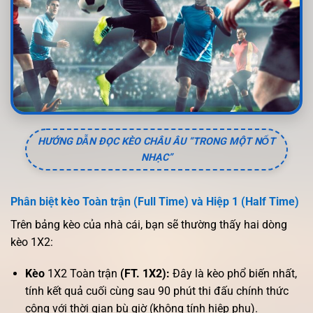
HƯỚNG DẪN ĐỌC KÈO CHÂU ÂU “TRONG MỘT NỐT
NHẠC”
Phân biệt kèo Toàn trận (Full Time) và Hiệp 1 (Half Time)
Trên bảng kèo của nhà cái, bạn sẽ thường thấy hai dòng
kèo 1X2:
Kèo
1X2 Toàn trận
(FT. 1X2):
Đây là kèo phổ biến nhất,
tính kết quả cuối cùng sau 90 phút thi đấu chính thức
cộng với thời gian bù giờ (không tính hiệp phụ).