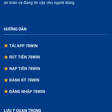
an toàn và đáng tin cậy cho người dùng.
HƯỚNG DẪN
TẢI APP 78WIN
RÚT TIỀN 78WIN
NẠP TIỀN 78WIN
ĐĂNG KÝ 78WIN
ĐĂNG NHẬP 78WIN
LƯU Ý QUAN TRỌNG