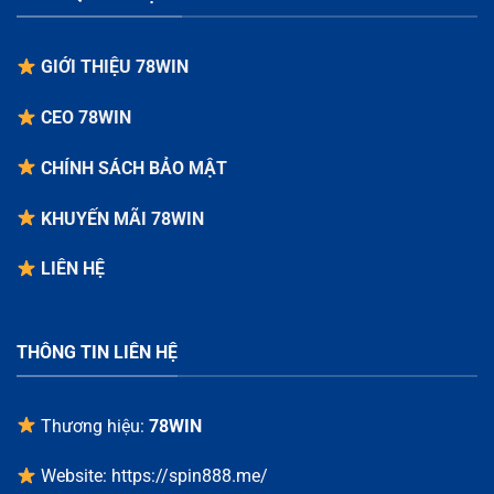
GIỚI THIỆU 78WIN
CEO 78WIN
CHÍNH SÁCH BẢO MẬT
KHUYẾN MÃI 78WIN
LIÊN HỆ
THÔNG TIN LIÊN HỆ
Thương hiệu:
78WIN
Website:
https://spin888.me/