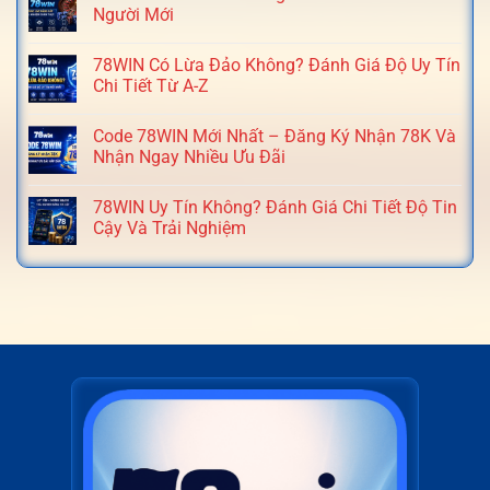
Người Mới
78WIN Có Lừa Đảo Không? Đánh Giá Độ Uy Tín
Chi Tiết Từ A-Z
Code 78WIN Mới Nhất – Đăng Ký Nhận 78K Và
Nhận Ngay Nhiều Ưu Đãi
78WIN Uy Tín Không? Đánh Giá Chi Tiết Độ Tin
Cậy Và Trải Nghiệm