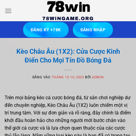
Bỏ
qua
nội
dung
ĐĂNG KÝ +78K
ĐĂNG NHẬP
Kèo Châu Âu (1X2): Cửa Cược Kinh
Điển Cho Mọi Tín Đồ Bóng Đá
ĐĂNG VÀO
THÁNG 10 10, 2025
BỞI
ADMIN
Trên mọi bảng kèo cá cược bóng đá, từ sân chơi nghiệp dư
đến chuyên nghiệp, Kèo Châu Âu (1X2) luôn chiếm một vị
trí trung tâm. Với sự đơn giản và rõ ràng, đây chính là điểm
khởi đầu hoàn hảo cho những người mới bước chân vào
thế giới cá cược và là lựa chọn quen thuộc của các cược
thủ lão làng. Nắm vững loại kèo này là bạn đã có trong tay