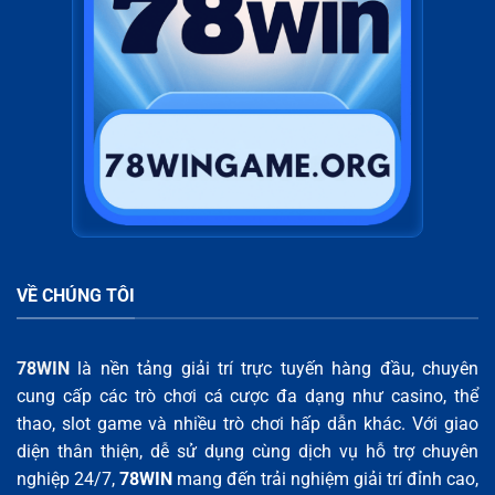
VỀ CHÚNG TÔI
78WIN
là nền tảng giải trí trực tuyến hàng đầu, chuyên
cung cấp các trò chơi cá cược đa dạng như casino, thể
thao, slot game và nhiều trò chơi hấp dẫn khác. Với giao
diện thân thiện, dễ sử dụng cùng dịch vụ hỗ trợ chuyên
nghiệp 24/7,
78WIN
mang đến trải nghiệm giải trí đỉnh cao,