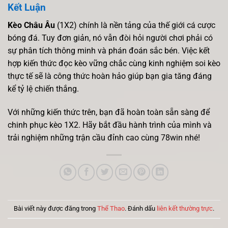
Kết Luận
Kèo Châu Âu
(1X2) chính là nền tảng của thế giới cá cược
bóng đá. Tuy đơn giản, nó vẫn đòi hỏi người chơi phải có
sự phân tích thông minh và phán đoán sắc bén. Việc kết
hợp kiến thức đọc kèo vững chắc cùng kinh nghiệm soi kèo
thực tế sẽ là công thức hoàn hảo giúp bạn gia tăng đáng
kể tỷ lệ chiến thắng.
Với những kiến thức trên, bạn đã hoàn toàn sẵn sàng để
chinh phục kèo 1X2. Hãy bắt đầu hành trình của mình và
trải nghiệm những trận cầu đỉnh cao cùng 78win nhé!
Bài viết này được đăng trong
Thể Thao
. Đánh dấu
liên kết thường trực
.