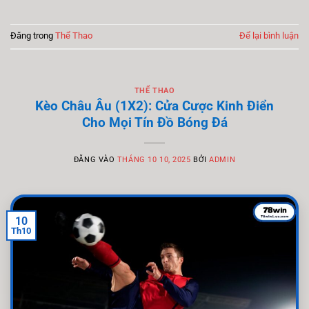
Đăng trong
Thể Thao
Để lại bình luận
THỂ THAO
Kèo Châu Âu (1X2): Cửa Cược Kinh Điển
Cho Mọi Tín Đồ Bóng Đá
ĐĂNG VÀO
THÁNG 10 10, 2025
BỞI
ADMIN
10
Th10