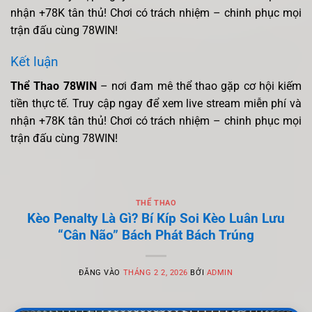
nhận +78K tân thủ! Chơi có trách nhiệm – chinh phục mọi
trận đấu cùng 78WIN!
Kết luận
Thể Thao 78WIN
– nơi đam mê thể thao gặp cơ hội kiếm
tiền thực tế. Truy cập ngay để xem live stream miễn phí và
nhận +78K tân thủ! Chơi có trách nhiệm – chinh phục mọi
trận đấu cùng 78WIN!
THỂ THAO
Kèo Penalty Là Gì? Bí Kíp Soi Kèo Luân Lưu
“Cân Não” Bách Phát Bách Trúng
ĐĂNG VÀO
THÁNG 2 2, 2026
BỞI
ADMIN