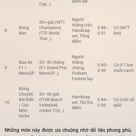
điểm set
Cup…)
Người
50+ giải (WTT
thắng trận,
Bóng
Champions,
0.86–
Có (WTT
8
Handicap
Bàn
ITTF World
0.91
live)
set, Tổng
Tour…)
điểm
Người
Đua Xe
20–30 chặng
thắng
0.85–
Có (F1 live
9
F1 /
(F1 Grand Prix,
chặng,
0.90
multi-cam)
MotoGP
MotoGP…)
Podium,
Fastest lap
Bóng
Chuyền
30–50 giải
Handicap
Bãi Biển
(FIVB Beach
0.84–
Có (một số
10
set, Tài/Xỉu
/ Các
Volleyball,
0.89
giải)
điểm
Môn
cricket T20…)
Niche
Những môn này được ưa chuộng nhờ dữ liệu phong phú,