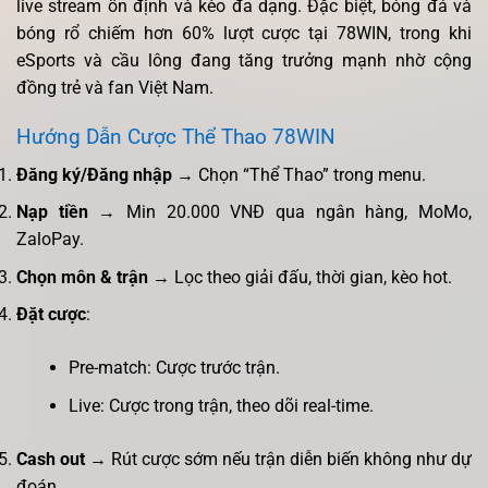
live stream ổn định và kèo đa dạng. Đặc biệt, bóng đá và
bóng rổ chiếm hơn 60% lượt cược tại 78WIN, trong khi
eSports và cầu lông đang tăng trưởng mạnh nhờ cộng
đồng trẻ và fan Việt Nam.
Hướng Dẫn Cược Thể Thao 78WIN
Đăng ký/Đăng nhập
→ Chọn “Thể Thao” trong menu.
Nạp tiền
→ Min 20.000 VNĐ qua ngân hàng, MoMo,
ZaloPay.
Chọn môn & trận
→ Lọc theo giải đấu, thời gian, kèo hot.
Đặt cược
:
Pre-match: Cược trước trận.
Live: Cược trong trận, theo dõi real-time.
Cash out
→ Rút cược sớm nếu trận diễn biến không như dự
đoán.