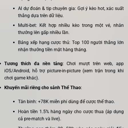
AI dự đoán & tip chuyên gia: Gợi ý kèo hot, xác suất
thắng dựa trên dữ liệu.
Multi-bet: Kết hợp nhiều kèo trong một vé, nhân
thưởng lên gấp nhiều lần.
Bảng xếp hạng cược thủ: Top 100 người thắng lớn
nhận thưởng tiền mặt hàng tháng.
Tương thích đa nền tảng
: Chơi mượt trên web, app
iOS/Android, hỗ trợ picture-in-picture (xem trận trong khi
chơi game khác).
Khuyến mãi riêng cho sảnh Thể Thao
:
Tân binh: +78K miễn phí dùng để cược thể thao.
Hoàn tiền 1.5% hàng ngày cho cược thua (áp dụng
cả pre-match và live).