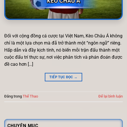
Đối với cộng đồng cá cược tại Việt Nam, Kèo Châu Á không
chỉ là một lựa chọn mà đã trở thành một “ngôn ngữ” riêng.
Hấp dẫn và đầy kịch tính, nó biến mỗi trận đấu thành một
cuộc đấu trí thực sự, nơi việc phân tích và phán đoán được
đề cao hơn […]
TIẾP TỤC ĐỌC
→
Đăng trong
Thể Thao
Để lại bình luận
CHUYÊN MỤC