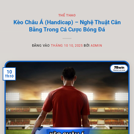
THỂ THAO
Kèo Châu Á (Handicap) – Nghệ Thuật Cân
Bằng Trong Cá Cược Bóng Đá
ĐĂNG VÀO
THÁNG 10 10, 2025
BỞI
ADMIN
10
Th10