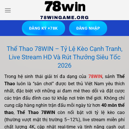
Bỏ
qua
nội
dung
ĐĂNG KÝ +78K
ĐĂNG NHẬP
Thể Thao 78WIN – Tỷ Lệ Kèo Cạnh Tranh,
Live Stream HD Và Rút Thưởng Siêu Tốc
2026
Trong hệ sinh thái giải trí đa dạng của
78WIN
, sảnh
Thể
Thao
luôn là “sân chơi” được bet thủ Việt Nam yêu thích
nhất, đặc biệt với những ai đam mê theo dõi và đặt cược
các trận đấu đỉnh cao từ khắp nơi trên thế giới. Không chỉ
cung cấp hàng nghìn trận đấu mỗi ngày từ hơn
40 môn thể
thao
,
Thể Thao 78WIN
còn nổi bật với tỷ lệ kèo cao
(thường vượt mặt thị trường 5–12%), live stream miễn phí
chất lượng 4K, cập nhật real-time và tính năng cash out