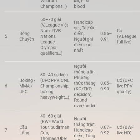
Valorant
kill, First
Champions…)
blood
50–70 giải
Handicap
(V.League Việt
set, Tài/Xỉu
Nam, FIVB
Có
Bóng
điểm,
0.86–
5
Nations
(V.League
Chuyền
Người ghi
0.91
League,
full live)
điểm cao
Olympic
nhất
qualifiers…)
Người
thắng trận,
30–40 sự kiện
Phương
Boxing /
(UFC PPV, ONE
Có (UFC
thức thắng
0.85–
6
MMA /
Championship,
live PPV
(KO/TKO,
0.90
UFC
boxing
quality)
decision),
heavyweight…)
Round
over/under
40–60 giải
Người
(BWF World
thắng trận,
Cầu
Tour, Sudirman
0.87–
Có (BWF
7
Handicap
Lông
Cup,
0.92
live HD)
điểm, Tổng
Thomas/Uber