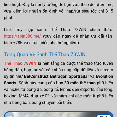
linh hoạt. Đây là nơi lý tưởng để bạn vừa theo dõi đam mê,
vừa kiếm lợi nhuận ổn định với nạp/rút siêu tốc chỉ 3–5
phút.
Link truy cập sảnh Thể Thao 78WIN chính thức:
https://spin888.me/
(truy cập ngay để nhận ưu đãi tân
binh +78K và cược miễn phí thử nghiệm).
Tổng Quan Về Sảnh Thể Thao 78WIN
Thể Thao 78WIN
là nền tảng cá cược thể thao trực tuyến
hàng đầu, hợp tác với các nhà cung cấp dữ liệu và stream
uy tín như
BetConstruct
,
Betradar
,
Sportradar
và
Evolution
Sports
. Sảnh này cung cấp hơn
30 môn thể thao
phổ biến
và niche, từ bóng đá, bóng rổ, tennis đến eSports, cầu lông,
boxing, MMA, đua xe F1 và thậm chí các môn ít phổ biến
như bóng bàn, bóng chuyền bãi biển.