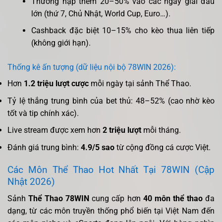
Thưởng nạp thêm 20–50% vào các ngày giải đấu
lớn (thứ 7, Chủ Nhật, World Cup, Euro…).
Cashback đặc biệt 10–15% cho kèo thua liên tiếp
(không giới hạn).
Thống kê ấn tượng (dữ liệu nội bộ 78WIN 2026):
Hơn
1.2 triệu lượt cược
mỗi ngày tại sảnh Thể Thao.
Tỷ lệ thắng trung bình của bet thủ: 48–52% (cao nhờ kèo
tốt và tip chính xác).
Live stream được xem hơn
2 triệu lượt
mỗi tháng.
Đánh giá trung bình:
4.9/5 sao
từ cộng đồng cá cược Việt.
Các Môn Thể Thao Hot Nhất Tại 78WIN (Cập
Nhật 2026)
Sảnh
Thể Thao 78WIN
cung cấp hơn
40 môn thể thao
đa
dạng, từ các môn truyền thống phổ biến tại Việt Nam đến