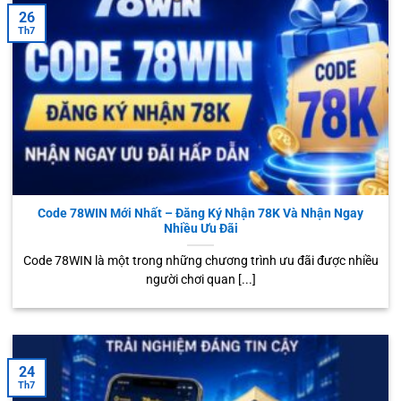
26
quả đến xử lý khiếu nại. Điều này đã đặt nền tảng vững
Th7
chắc cho sự mở rộng sau này.
Giai Đoạn 2018-2022: Thâm Nhập Thị Trường Việt Nam
Và Bùng Nổ Tăng Trưởng
Với việc chính thức bước chân vào Việt Nam năm 2018,
78WIN đã đầu tư mạnh vào localization: giao diện tiếng
Việt, hỗ trợ thanh toán địa phương và hợp tác với các
KOLs cá cược nổi tiếng. Giai đoạn này chứng kiến sự
Code 78WIN Mới Nhất – Đăng Ký Nhận 78K Và Nhận Ngay
bùng nổ nhờ các chiến dịch marketing sáng tạo, như tài
Nhiều Ưu Đãi
trợ giải đấu eSports và sự kiện thể thao lớn.
Code 78WIN là một trong những chương trình ưu đãi được nhiều
người chơi quan [...]
Cột mốc quan trọng:
Tháng 3/2018:
Ra mắt phiên bản Việt Nam, đạt
100.000 thành viên sau 6 tháng.
24
Tháng 10/2019:
Tích hợp ví điện tử MoMo, ZaloPay;
Th7