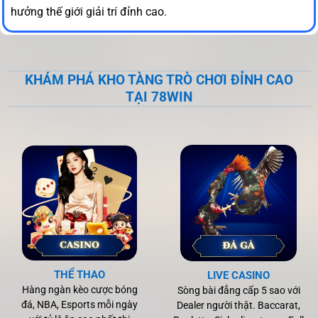
hưởng thế giới giải trí đỉnh cao.
Link truy cập 78WIN chính thức mới
nhất 2026:
https://spin888.me/
KHÁM PHÁ KHO TÀNG TRÒ CHƠI ĐỈNH CAO
TẠI 78WIN
Tổng Quan Nhà Cái 78WIN Về Nền Tảng Cá
Cược Giải Trí Đổi Thưởng Hàng Đầu
78WIN là một nền tảng cá cược và giải trí trực tuyến
chuyên biệt, tập trung vào việc cung cấp các sản phẩm
đổi thưởng hấp dẫn như cá cược thể thao, casino live,
game bài dân gian, slot nổ hũ, bắn cá săn thưởng, đá gà
trực tiếp và lô đề xổ số. Được chính thức ra mắt tại thị
trường Việt Nam từ năm 2018 (sau khi thành lập tại
Philippines từ 2014), 78WIN do một tập đoàn giải trí
quốc tế lớn vận hành, với trụ sở chính đặt tại Manila. Nền
THỂ THAO
LIVE CASINO
tảng này sở hữu đầy đủ giấy phép hoạt động hợp pháp
Hàng ngàn kèo cược bóng
Sòng bài đẳng cấp 5 sao với
từ các cơ quan uy tín như PAGCOR (Philippine
đá, NBA, Esports mỗi ngày
Dealer người thật. Baccarat,