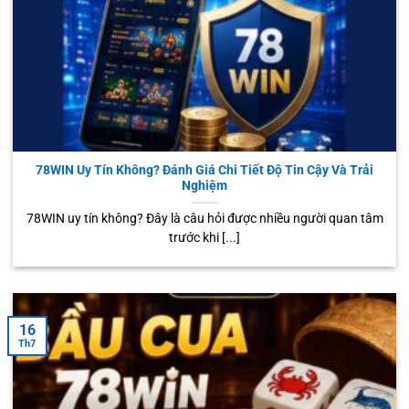
tổng giao dịch vượt 300 tỷ VNĐ.
Tháng 5/2020:
Ra mắt app mobile, tăng 200% lượt tải
về.
Tháng 2/2021:
Hợp tác Evolution Gaming, bổ sung
500+ bàn casino live.
Tháng 11/2022:
Đạt mốc 800.000 thành viên, mở
rộng đá gà Thomo.
78WIN Uy Tín Không? Đánh Giá Chi Tiết Độ Tin Cậy Và Trải
Nghiệm
Trong đại dịch COVID-19, 78WIN đã linh hoạt chuyển
78WIN uy tín không? Đây là câu hỏi được nhiều người quan tâm
hướng sang các sản phẩm online, giúp duy trì tăng
trước khi [...]
trưởng ổn định và nhận được giải thưởng “Nhà cái Uy tín
Đông Nam Á 2021” từ Asia Gaming Awards.
Giai Đoạn 2023-2026: Dẫn Đầu Xu Hướng Công Nghệ Và
16
Mở Rộng Toàn Cầu
Th7
Bước sang năm 2023, 78WIN tập trung vào đổi mới công
nghệ để vượt qua đối thủ. Việc tích hợp AI, blockchain và