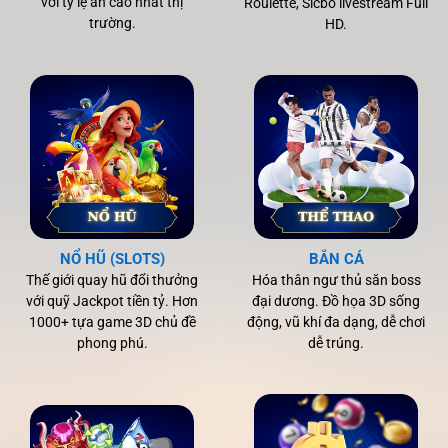
với tỷ lệ ăn cao nhất thị
Roulette, Sicbo livestream Full
Amusement and Gaming Corporation), Isle of Man
trường.
HD.
Gambling Supervision Commission và Cagayan
Economic Zone Authority, đảm bảo tính minh bạch và an
toàn cho mọi giao dịch.
NỔ HŨ (SLOTS)
BẮN CÁ
Thế giới quay hũ đổi thưởng
Hóa thân ngư thủ săn boss
với quỹ Jackpot tiền tỷ. Hơn
đại dương. Đồ họa 3D sống
1000+ tựa game 3D chủ đề
động, vũ khí đa dạng, dễ chơi
phong phú.
dễ trúng.
78WIN – NHÀ CÁI UY TÍN 2026, ĐĂNG KÝ NGAY
NHẬN THƯỞNG 780K
Không chỉ dừng lại ở việc là một nhà cái thông thường,