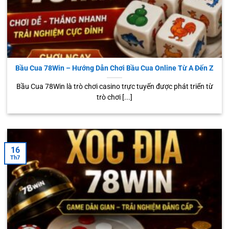
VR đã mang đến trải nghiệm đột phá, giúp nền tảng giữ
vững vị thế hàng đầu năm 2026.
Bầu Cua 78Win – Hướng Dẫn Chơi Bầu Cua Online Từ A Đến Z
Bầu Cua 78Win là trò chơi casino trực tuyến được phát triển từ
trò chơi [...]
16
Th7
CẬP NHẬT LINK TRUY CẬP 78WIN CHÍNH THỨC MỚI
NHẤT 2026
Đổi mới công nghệ
Lợi ích cho người
Mô tả
2023-2026
chơi