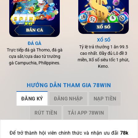
78WIN đã xây dựng nên một hệ sinh thái giải trí khép kín,
nơi người chơi có thể dễ dàng tham gia với vốn linh hoạt
từ chỉ 20.000 VNĐ và rút thưởng nhanh chóng về tài
khoản ngân hàng trong vòng 2-10 phút. Với giao diện
được tối ưu hóa hoàn toàn bằng tiếng Việt, tốc độ tải
XỔ SỐ
ĐÁ GÀ
trang siêu nhanh và tích hợp công nghệ AI hỗ trợ cá nhân
Tỷ lệ trả thưởng 1 ăn 99.5
Trực tiếp đá gà Thomo, đá gà
hóa trải nghiệm, 78WIN đang dẫn đầu xu hướng giải trí
cao nhất. Đầy đủ Lô đề 3
cựa sắt/cựa dao từ trường
miền, Xổ số siêu tốc 1 phút,
số tại khu vực Đông Nam Á.
gà Campuchia, Philippines.
Keno.
Thông Tin Cơ Bản Về 78WIN
HƯỚNG DẪN THAM GIA 78WIN
Tiêu chí
Thông tin chi tiết
Tên đầy đủ
78WIN Entertainment and Betting Platform
ĐĂNG KÝ
ĐĂNG NHẬP
NẠP TIỀN
Tên gọi khác
78Win
RÚT TIỀN
TẢI APP 78WIN
Website chính
https://spin888.me/
thức
Năm thành
Để trở thành hội viên chính thức và nhận ưu đãi
78k
2014 (ra mắt Việt Nam 2018)
lập