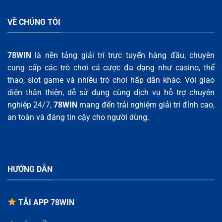
Sicbo
40
5.000
20.000.000
Evolution, SA
VỀ CHÚNG TÔI
(Tài Xỉu)
bàn
VNĐ
VNĐ
Gaming
50
10.000
50.000.000
Playtech,
Poker
bàn
VNĐ
VNĐ
Microgaming
78WIN
là nền tảng giải trí trực tuyến hàng đầu, chuyên
cung cấp các trò chơi cá cược đa dạng như casino, thể
Điểm nổi bật của casino 78WIN:
thao, slot game và nhiều trò chơi hấp dẫn khác. Với giao
diện thân thiện, dễ sử dụng cùng dịch vụ hỗ trợ chuyên
Baccarat VIP:
Bàn riêng cho cao thủ, với hệ số nhân
nghiệp 24/7,
78WIN
mang đến trải nghiệm giải trí đỉnh cao,
ngẫu nhiên lên đến x1000, phù hợp cho những ai
an toàn và đáng tin cậy cho người dùng.
thích rủi ro cao và phần thưởng lớn.
Roulette Lightning:
Phiên bản đặc biệt với sấm sét
ngẫu nhiên nhân giải thưởng lên x500, kết hợp hiệu
ứng hình ảnh 3D sống động.
HƯỚNG DẪN
Blackjack Infinite:
Không giới hạn số người chơi, cho
phép bet thủ tham gia bất kỳ lúc nào mà không phải
TẢI APP 78WIN
chờ đợi bàn mới.
Speed Games:
Các ván chơi nhanh chỉ 15-20 giây, lý