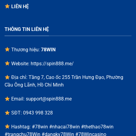
nhưng với phần thưởng thực sự hấp dẫn.
LIÊN HỆ
Số
Thời
Mức cược
Tỷ lệ hoàn
Tên game
người
gian mỗi
phổ biến
trả (RTP)
chơi
ván
THÔNG TIN LIÊN HỆ
5.000 –
Tiến Lên Miền
2-4
4-8 phút
1.000.000
97.8%
Nam
người
Thương hiệu:
78WIN
VNĐ
10.000 –
2-4
7-12
Website:
https://spin888.me/
Phỏm (Tá Lả)
2.000.000
97.4%
người
phút
VNĐ
Địa chỉ: Tầng 7, Cao ốc 255 Trần Hưng Đạo, Phường
Mậu Binh
5.000 –
2-4
Cầu Ông Lãnh, Hồ Chí Minh
(Binh Xập
2-5 phút
1.000.000
96.9%
người
Xám)
VNĐ
Email:
support@spin888.me
5.000 –
2-6
Liêng
1-3 phút
3.000.000
96.7%
người
SĐT: 0943 998 328
VNĐ
10.000 –
2-8
Hashtag: #78win #nhacai78win #thethao78win
Xì Tố (Xì Phé)
4-7 phút
2.000.000
97.1%
người
VNĐ
#trangchu78Win #dangky78Win #78Wincasino