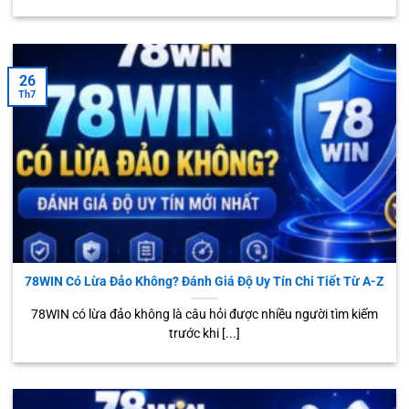
Singapore, đã dành hàng nghìn giờ để tối ưu hóa hệ
thống, đảm bảo tính ổn định và thân thiện với người
dùng.
26
Thời
Sự kiện quan
Th7
Kết quả đạt được
gian
trọng
Tháng
Thành lập công ty
Ra mắt phiên bản thử nghiệm với
6/2014
mẹ tại Manila
5.000 người dùng đầu tiên
Tháng
Nhận giấy phép
Bắt đầu hoạt động chính thức tại
1/2015
PAGCOR đầu tiên
Philippines
Tháng
Hợp tác với
Bổ sung 200+ slot game đầu tiên
9/2015
Pragmatic Play
Tháng
Ra mắt casino
78WIN Có Lừa Đảo Không? Đánh Giá Độ Uy Tín Chi Tiết Từ A-Z
Tăng trưởng 150% người dùng
4/2016
live beta
78WIN có lừa đảo không là câu hỏi được nhiều người tìm kiếm
Tháng
Mở rộng thị
trước khi [...]
Đạt 50.000 thành viên khu vực
12/2017
trường Thái Lan
Trong giai đoạn này, 78WIN ưu tiên xây dựng lòng tin
bằng cách minh bạch hóa mọi quy trình, từ kiểm toán kết